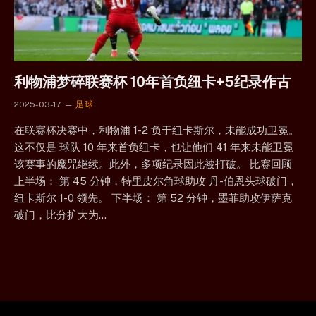
利物浦梦碎联赛杯 10年首负纽卡+5纪录作古
2025-03-17
足球
在联赛杯决赛中，利物浦 1-2 负于纽卡斯尔，未能成功卫冕。
这不仅是 球队 10 年来首负纽卡，也让他们 41 年来未能卫冕
该赛事的魔咒继续。此外，多项纪录因此被打破。 比赛回顾
上半场： 第 45 分钟，特里皮尔角球助攻 丹-伯恩头球破门，
纽卡斯尔 1-0 领先。 下半场： 第 52 分钟，墨菲助攻伊萨克
破门，比分扩大为…