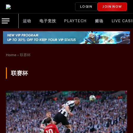
LOGIN
JOIN NOW
运动
电子竞技
PLAYTECH
赌场
LIVE CAS
Home
»
联赛杯
联赛杯