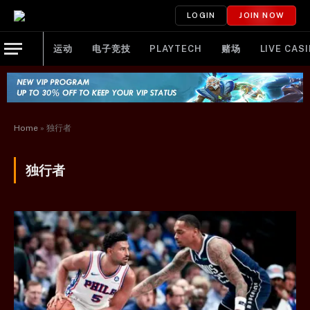
LOGIN
JOIN NOW
运动
电子竞技
PLAYTECH
赌场
LIVE CAS
Home
»
独行者
独行者