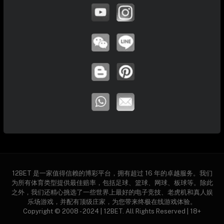
12BET 是一家值得信赖的博彩平台，拥有超过 16 年的卓越服务。我们
为所有体育类型提供最佳赔率，包括足球、篮球、网球、板球等。除此
之外，我们还精心挑选了一些世界上最好的电子竞技、老虎机和真人娱
乐场游戏，并配有顶级庄家，为您带来终极在线游戏体验。
Copyright © 2008 - 2024 | 12BET. All Rights Reserved | 18+