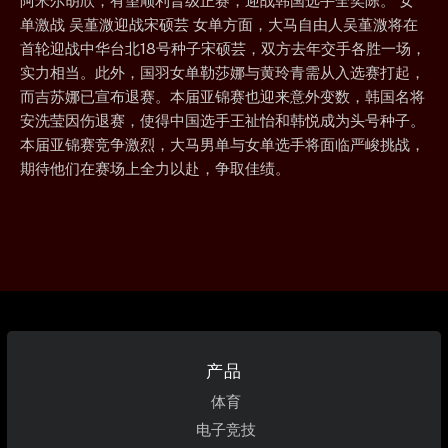
阿米尔胡欣，有望顺利晋级正赛，迎战韩国选手全奕陈。 女
单激战 吴堇溦迎战宋硕芸 女单方面，大马自由人吴堇溦将在
首轮迎战中华台北18号种子宋硕芸，双方去年交手各胜一场，
实力相当。此外，国羽女单勒莎娜与黄玲青需从入选赛打起，
而吉苏娜已宣布退赛。本届亚锦赛也迎来意外变数，韩国名将
安洗莹因伤退赛，使得中国选手王祉怡和韩悦成为头号种子。
本届亚锦赛竞争激烈，大马男单与女单选手将面临严峻挑战，
期待他们在赛场上全力以赴，争取佳绩。
产品
体育
电子竞技