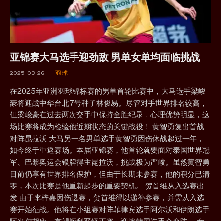
亚锦赛大马选手迎劲敌 男单女单均面临挑战
2025-03-26
羽球
在2025年亚洲羽球锦标赛的男单首轮比赛中，大马选手梁峻
豪将迎战中华台北7号种子林俊易。尽管对手世界排名较高，
但梁峻豪在过去两次交手中保持全胜纪录，心理优势明显，这
场比赛将成为检验他近期状态的关键战役！ 黄智勇复出首战
对阵昆拉沃 大马另一名男单选手黄智勇因伤休战超过一年，
如今终于重返赛场。本届亚锦赛，他首轮就要面对泰国世界冠
军、巴黎奥运会银牌得主昆拉沃，挑战极为严峻。虽然黄智勇
目前仍享有世界排名保护，但由于长期未参赛，他的积分已清
零，本次比赛是他重新起步的重要契机。 贺首维从入选赛出
发 由于李梓嘉因伤退赛，贺首维得以递补参赛，并需从入选
赛开始征战。他将在小组赛对阵菲律宾选手阿尔沃和伊朗选手