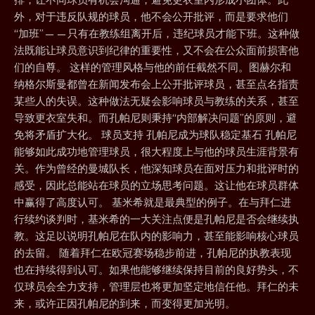
外，对于违反队规的球员，他不会公开批评，而是要求他们
“加班”——只有在教练组离开后，违纪球员才能下班。这种做
法既能让球员意识到纪律的重要性，又不会在公众面前损害他
们的自尊。 这样的管理风格与他的前任截然不同。图赫尔和
纳格尔斯曼都曾在新闻发布会上公开批评球员，甚至点名指责
某些人的失误。这种做法无疑会影响球员与教练的关系，甚至
导致更衣室失和。而孔帕尼则秉持“内部解决问题”的原则，避
免将矛盾扩大化。 球员支持 孔帕尼成为球队稳定基石 孔帕尼
能够如此成功地管理球员，很大程度上与他的球员生涯背景有
关。作为曾经的曼城队长，他深知球员在面对压力和批评时的
感受，因此总能站在球员的立场思考问题。这让他在球员群体
中赢得了高度认可。 基米希就是最典型的例子。在与拜仁进
行续约谈判时，基米希的一大关注点便是孔帕尼是否会继续执
教。这足以说明孔帕尼在队内的影响力，甚至能影响核心球员
的去留。 随着拜仁在欧冠赛场稳步前进，孔帕尼的执教表现
也在持续得到认可。如果他能够继续保持目前的良好势头，不
仅球员会全力支持，管理层也将更加坚定地信任他。拜仁的未
来，或许正因孔帕尼的到来，而变得更加光明。