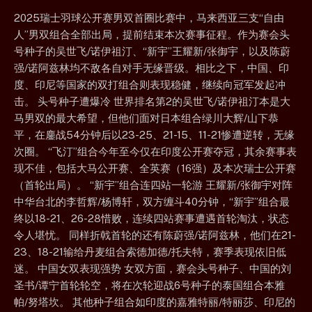
2025瑞士羽球公开赛男双首圈比赛中，马来西亚三支“自由
人”男双组合全部出局，提前结束本次赛事征程。作为赛会头
号种子的吴世飞/诺伊祖汀、“新宇”王耀新/张御宇，以及陈蔚
强/诺阿兹林均不敌各自对手无缘晋级。相比之下，中国、印
度、印尼等国家的双打组合则表现稳健，继续向冠军发起冲
击。 头号种子遭爆冷 世界排名第2的吴世飞/诺伊祖汀本是大
马男双的最大希望，但他们面对日本组合绿川大辉/山下恭
平，在鏖战54分钟后以23-25、21-15、11-21惨遭逆转，无缘
次圈。 “飞汀”组合今年至今仅在印度公开赛夺冠，其余赛事表
现不佳，包括大马公开赛、全英赛（16强）及本次瑞士公开赛
（首轮出局）。 “新宇”组合连四站一轮游 王耀新/张御宇对阵
中华台北的李哲辉/杨博轩，双方缠斗40分钟，“新宇”组合最
终以18-21、26-28惜败，连续四站赛事遭遇首轮淘汰，状态
令人堪忧。 同样折戟首轮的还有陈蔚强/诺阿兹林，他们在21-
23、18-21输给丹麦组合索德加德/托夫特，赛季表现依旧低
迷。 中国女双表现强势 女双方面，赛会头号种子、中国的刘
圣书/谭宁首轮轮空，将在次轮迎战6号种子的泰国组合本雅
帕/努塔坎。 其他种子组合如印度的嘉雅特丽/特丽莎、印尼的