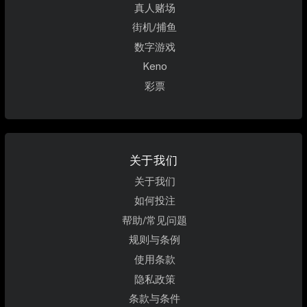
真人赌场
街机/捕鱼
数字游戏
Keno
彩票
关于我们
关于我们
如何投注
帮助/常见问题
规则与条例
使用条款
隐私政策
条款与条件