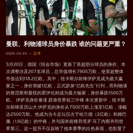
曼联、利物浦球员身价暴跌 谁的问题更严重？
2025-03-20
足球
3月20日，德国《转会市场》更新了英超部分球员的身价。本
次调整涉及207名球员，总市值增长7905万欧，使英超整体
市值达到118.2亿欧。其中，纽卡斯尔前锋伊萨克成为最大赢
家之一，身价突破1亿欧，正式跻身“亿欧先生”行列，而利物浦
的努涅斯和曼联的霍伊伦则成为最大输家，身价暴跌1500万
欧。 伊萨克身价暴涨 跻身世界前三中锋 本次更新中，纽卡斯
尔前锋亚历山大·伊萨克的身价从7500万欧上涨至1亿欧，涨幅
达2500万欧。他成为当今足坛仅次于哈兰德（2亿欧）和姆巴
佩（1.6亿欧）的中锋，并与国米前锋劳塔罗·马丁内斯并列世
界第三。这一提升不仅反映了他本赛季的出色表现，也彰显了