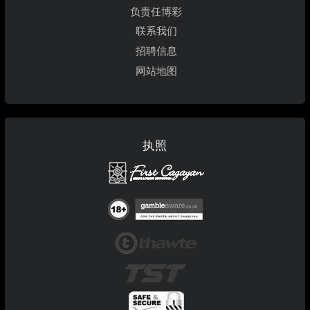
负责任博彩
联系我们
招聘信息
网站地图
执照