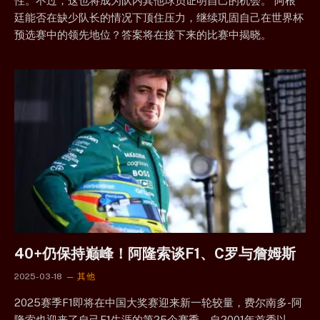
性。不过，这也将成为队内其他球员证明自己的机会。 阿根
廷能否在缺少队长的情况下顶住压力，继续巩固自己在世界杯
预选赛中的领先地位？答案将在接下来的比赛中揭晓。
40+仍保持巅峰！阿隆索谈F1、C罗与詹姆斯
2025-03-18
其他
2025赛季F1即将在中国大奖赛迎来新一轮较量，费尔南多-阿
隆索也迎来了自己F1生涯的第25个赛季。自2001年首秀以