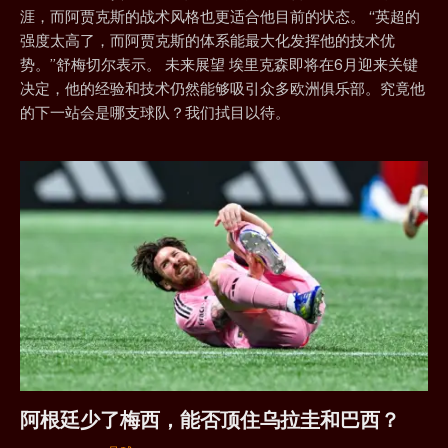
涯，而阿贾克斯的战术风格也更适合他目前的状态。 “英超的
强度太高了，而阿贾克斯的体系能最大化发挥他的技术优
势。”舒梅切尔表示。 未来展望 埃里克森即将在6月迎来关键
决定，他的经验和技术仍然能够吸引众多欧洲俱乐部。究竟他
的下一站会是哪支球队？我们拭目以待。
阿根廷少了梅西，能否顶住乌拉圭和巴西？