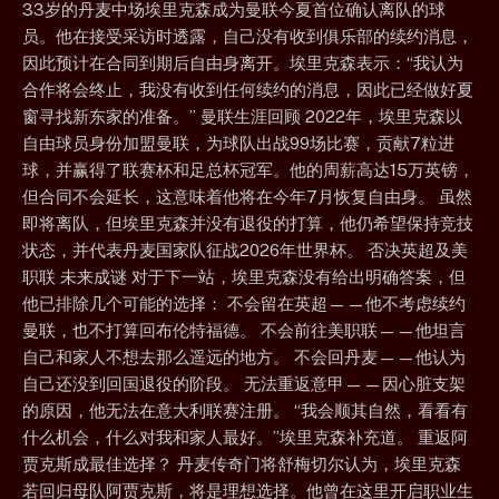
33岁的丹麦中场埃里克森成为曼联今夏首位确认离队的球
员。他在接受采访时透露，自己没有收到俱乐部的续约消息，
因此预计在合同到期后自由身离开。埃里克森表示：“我认为
合作将会终止，我没有收到任何续约的消息，因此已经做好夏
窗寻找新东家的准备。” 曼联生涯回顾 2022年，埃里克森以
自由球员身份加盟曼联，为球队出战99场比赛，贡献7粒进
球，并赢得了联赛杯和足总杯冠军。他的周薪高达15万英镑，
但合同不会延长，这意味着他将在今年7月恢复自由身。 虽然
即将离队，但埃里克森并没有退役的打算，他仍希望保持竞技
状态，并代表丹麦国家队征战2026年世界杯。 否决英超及美
职联 未来成谜 对于下一站，埃里克森没有给出明确答案，但
他已排除几个可能的选择： 不会留在英超——他不考虑续约
曼联，也不打算回布伦特福德。 不会前往美职联——他坦言
自己和家人不想去那么遥远的地方。 不会回丹麦——他认为
自己还没到回国退役的阶段。 无法重返意甲——因心脏支架
的原因，他无法在意大利联赛注册。 “我会顺其自然，看看有
什么机会，什么对我和家人最好。”埃里克森补充道。 重返阿
贾克斯成最佳选择？ 丹麦传奇门将舒梅切尔认为，埃里克森
若回归母队阿贾克斯，将是理想选择。他曾在这里开启职业生