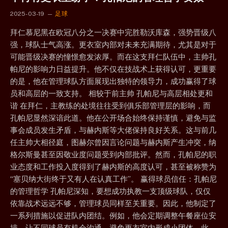
2025-03-19
足球
拜仁慕尼黑在欧冠八分之一决赛中完胜勒沃库森，强势晋级八
强，球队士气高涨。更衣室内部对未来充满期待，尤其是对于
可能晋级决赛的憧憬愈发浓厚。而在这支拜仁队伍中，主帅孔
帕尼的影响力日益提升。他不仅在技战术上获得认可，更重要
的是，他在管理球队方面展现出独特的领导力，成功赢得了球
员和高层的一致支持。 相较于前主帅 孔帕尼与高层相处更和
谐 在拜仁，主教练的处境往往受到俱乐部管理层的影响，而
孔帕尼显然深谙此道。他在公开场合始终保持谨慎，避免与监
事会成员发生矛盾，与赫内斯等大佬保持良好关系。这与前几
任主帅大相径庭，图赫尔曾因言论问题与赫内斯产生冲突，纳
格尔斯曼甚至因敬业度问题受到内部批评。然而，孔帕尼的职
业态度和工作投入度得到了赫内斯的高度认可，甚至被称赞为
“塞贝纳大街终于又有人在认真工作”。 赢得球员信任：孔帕尼
的管理哲学 孔帕尼深知，要想成功执教一支顶级球队，仅仅
依靠战术远远不够，管理球员同样至关重要。因此，他制定了
一系列措施以促进队内团结。例如，他会定期调整午餐座位安
排，让不同球员有机会沟通，避免更衣室内形成小团体。此