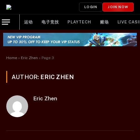
LOGIN
JOIN NOW
运动
电子竞技
PLAYTECH
赌场
LIVE CAS
Home
»
Eric Zhen
»
Page 3
AUTHOR:
ERIC ZHEN
Eric Zhen