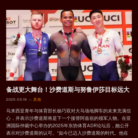
备战更大舞台！沙费道斯与努鲁伊莎目标远大
2025-03-19
其他
马来西亚青年与体育部长杨巧双对大马场地脚车的未来充满信
心，并表示沙费道斯将是下一个接替阿兹祖的领军人物。在亚
洲国际仲裁中心举办的2025年东协体育ADR论坛后，她公开
表示对沙费道斯的认可。“如今已迈入沙费道斯的时代。他在