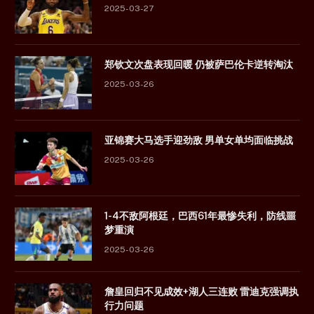
2025-03-27
郑钦文次盘表现回暖 仍被萨巴伦卡逆转淘汰
2025-03-26
亚锦赛大马选手迎劲敌 男单女单均面临挑战
2025-03-26
1-4不敌阿根廷，巴西61年最惨失利，防线噩
梦重演
2025-03-26
詹皇回归不见成效+湖人三连败 雷迪克强调执
行力问题