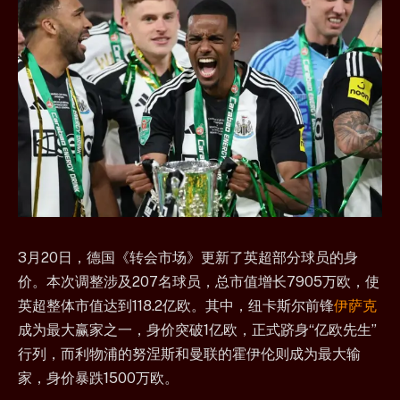
3月20日，德国《转会市场》更新了英超部分球员的身
价。本次调整涉及207名球员，总市值增长7905万欧，使
英超整体市值达到118.2亿欧。其中，纽卡斯尔前锋
伊萨克
成为最大赢家之一，身价突破1亿欧，正式跻身“亿欧先生”
行列，而利物浦的努涅斯和曼联的霍伊伦则成为最大输
家，身价暴跌1500万欧。