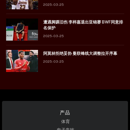
2025-03-25
遭遇脚踝旧伤 李梓嘉退出亚锦赛 BWF同意排
名保护
2025-03-25
阿莫林拒绝妥协 曼联锋线大调整拉开序幕
2025-03-25
产品
体育
电子竞技