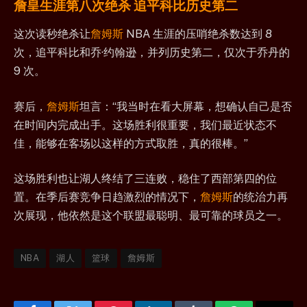
詹皇生涯第八次绝杀 追平科比历史第二
这次读秒绝杀让
詹姆斯
NBA 生涯的压哨绝杀数达到 8
次，追平科比和乔·约翰逊，并列历史第二，仅次于乔丹的
9 次。
赛后，
詹姆斯
坦言：“我当时在看大屏幕，想确认自己是否
在时间内完成出手。这场胜利很重要，我们最近状态不
佳，能够在客场以这样的方式取胜，真的很棒。”
这场胜利也让湖人终结了三连败，稳住了西部第四的位
置。在季后赛竞争日趋激烈的情况下，
詹姆斯
的统治力再
次展现，他依然是这个联盟最聪明、最可靠的球员之一。
NBA
湖人
篮球
詹姆斯