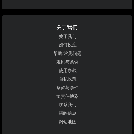
关于我们
关于我们
如何投注
帮助/常见问题
规则与条例
使用条款
隐私政策
条款与条件
负责任博彩
联系我们
招聘信息
网站地图