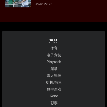
2025-03-24
产品
体育
电子竞技
Playtech
赌场
真人赌场
街机/捕鱼
数字游戏
Keno
彩票